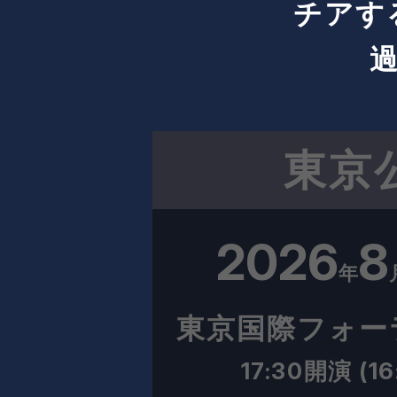
チアす
東京
2026
8
年
東京国際フォー
17:30開演 (