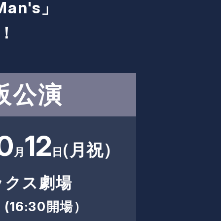
Man's」
！
阪公演
0
12
（月祝）
月
日
ックス劇場
 (16:30開場）