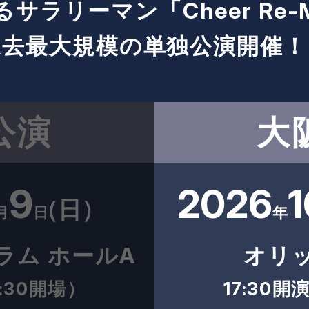
るサラリーマン
「Cheer Re-
過去最大規模の単独公演開催！
公演
大
9
2026
1
（日）
月
日
年
ラム
ホールA
オリ
16:30開場）
17:30開演