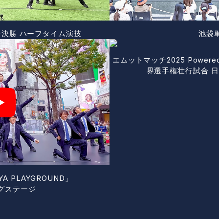
ン決勝
ハーフタイム演技
池袋
エムットマッチ2025
Power
界選手権壮行試合
日
YA
PLAYGROUND」
グステージ